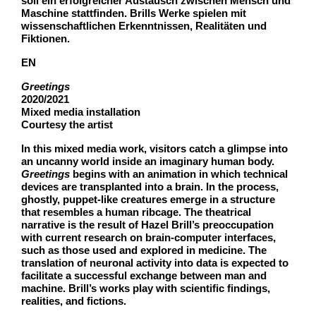
soll ein erfolgreicher Austausch zwischen Mensch und
Maschine stattfinden. Brills Werke spielen mit
wissenschaftlichen Erkenntnissen, Realitäten und
Fiktionen.
EN
Greetings
2020/2021
Mixed media installation
Courtesy the artist
In this mixed media work, visitors catch a glimpse into
an uncanny world inside an imaginary human body.
Greetings
begins with an animation in which technical
devices are transplanted into a brain. In the process,
ghostly, puppet-like creatures emerge in a structure
that resembles a human ribcage. The theatrical
narrative is the result of Hazel Brill’s preoccupation
with current research on brain-computer interfaces,
such as those used and explored in medicine. The
translation of neuronal activity into data is expected to
facilitate a successful exchange between man and
machine. Brill’s works play with scientific findings,
realities, and fictions.